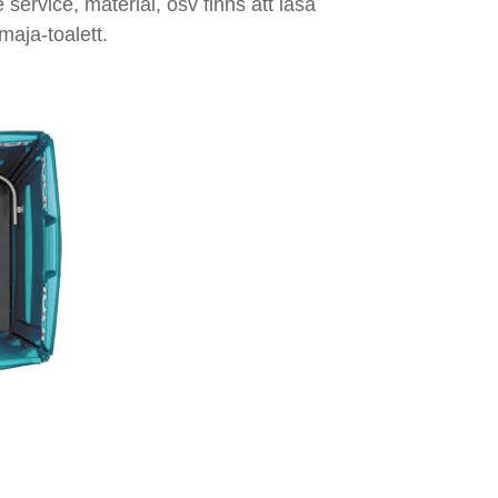
service, material, osv finns att läsa
maja-toalett.